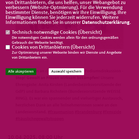
von Drittanbietern, die uns helfen, unser Webangebot zu
verbessern (Website-Optmierung). Für die Verwendung
bestimmter Dienste, benötigen wir Ihre Einwilligung. Ihre
Einwilligung können Sie jederzeit widerrufen. Weitere
Informationen finden Sie in unserer
Datenschutzerklärung
.
Technisch notwendige Cookies (
Übersicht
)
Die notwendigen Cookies werden allein für den ordnungsgemäßen
Gebrauch der Webseite benötigt.
Cookies von Drittanbietern (
Übersicht
)
Zur Optimierung unserer Webseite binden wir Dienste und Angebote
von Drittanbietern ein.
Im Anschuss an die Wahl gab es eine Podiumsdiskussion -
Alle akzeptieren
Auswahl speichern
Stop! Gewalt an Frauen wirksam bekämpfen!
Unsere
Ehrengäste: Anita Kirsten (Landesbezirksvorsitzende der
GdP) und Barbara Richstein (Bundesvorsitzende WEISSE
RING). Es war ein spannender und vielseitiger Austausch,
herzlichen Dank an alle Teilnehmerinnen sowie an den
Landesvorstand.
#frauenunion
#brandenburg
#femizide
#häuslichegewaltstoppen
10.04.2025, 08:00 Uhr